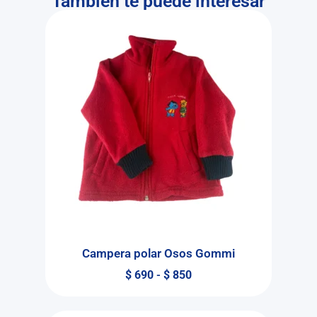
También te puede interesar
Campera polar Osos Gommi
$
690
-
$
850