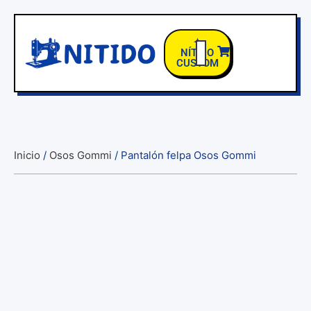
✦
NÍTIDO
CUSTOM
TIENDA COLEGIOS
Inicio
/
Osos Gommi
/ Pantalón felpa Osos Gommi