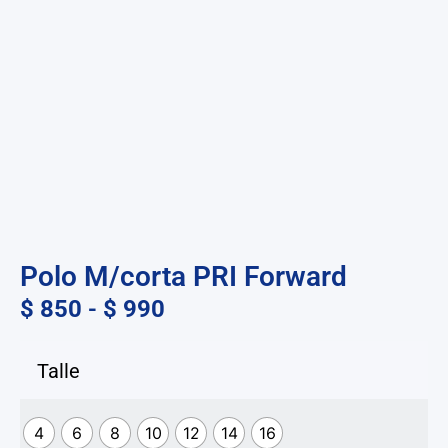
Polo M/corta PRI Forward
$
850
-
$
990
Talle
4
6
8
10
12
14
16