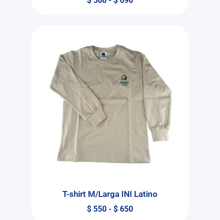
$
560
-
$
690
T-shirt M/Larga INI Latino
$
550
-
$
650