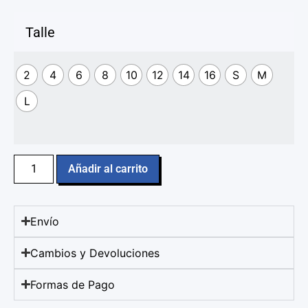
Talle
2
4
6
8
10
12
14
16
S
M
L
Añadir al carrito
Envío
Cambios y Devoluciones
Formas de Pago