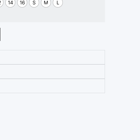
2
14
16
S
M
L