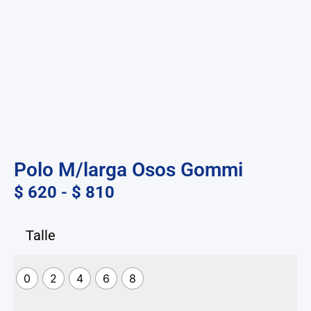
Polo M/larga Osos Gommi
$
620
-
$
810
Talle
0
2
4
6
8