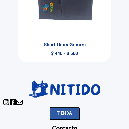
Short Osos Gommi
$
440
-
$
560
TIENDA
Contacto