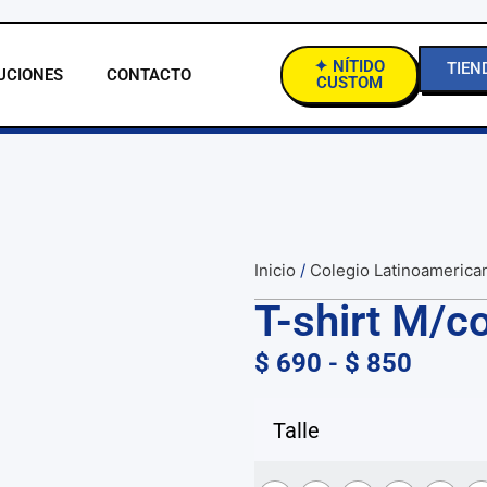
✦ NÍTIDO
TIEN
UCIONES
CONTACTO
CUSTOM
Inicio
/
Colegio Latinoamerica
T-shirt M/c
$
690
-
$
850
Talle