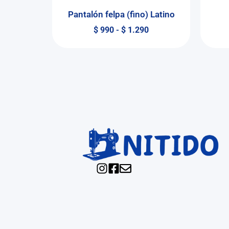
Pantalón felpa (fino) Latino
$
990
-
$
1.290