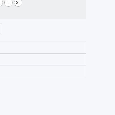
M
L
XL