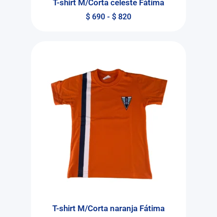
T-shirt M/Corta celeste Fátima
$
690
-
$
820
T-shirt M/Corta naranja Fátima