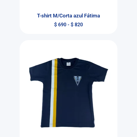
T-shirt M/Corta azul Fátima
$
690
-
$
820