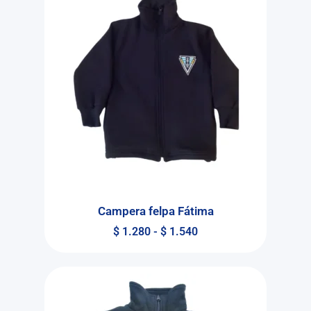
Campera felpa Fátima
$
1.280
-
$
1.540